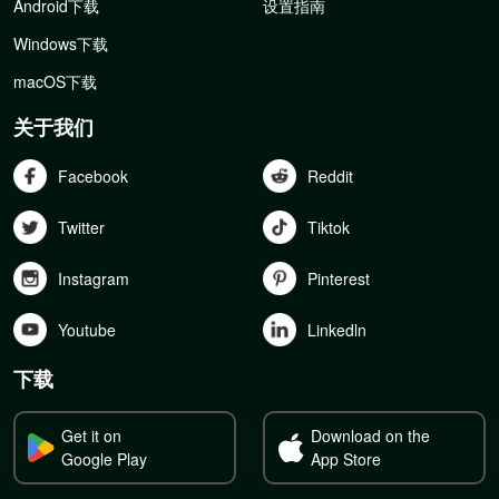
Android下载
设置指南
Windows下载
macOS下载
关于我们
Facebook
Reddit
Twitter
Tiktok
Instagram
Pinterest
Youtube
Linkedln
下载
Get it on
Download on the
Google Play
App Store