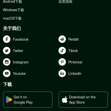
Android下载
设置指南
Windows下载
macOS下载
关于我们
Facebook
Reddit
Twitter
Tiktok
Instagram
Pinterest
Youtube
Linkedln
下载
Get it on
Download on the
Google Play
App Store