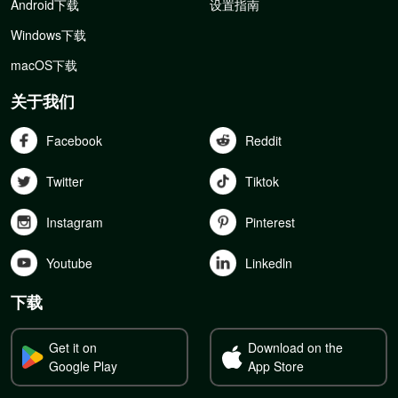
Android下载
设置指南
Windows下载
macOS下载
关于我们
Facebook
Reddit
Twitter
Tiktok
Instagram
Pinterest
Youtube
Linkedln
下载
Get it on
Download on the
Google Play
App Store