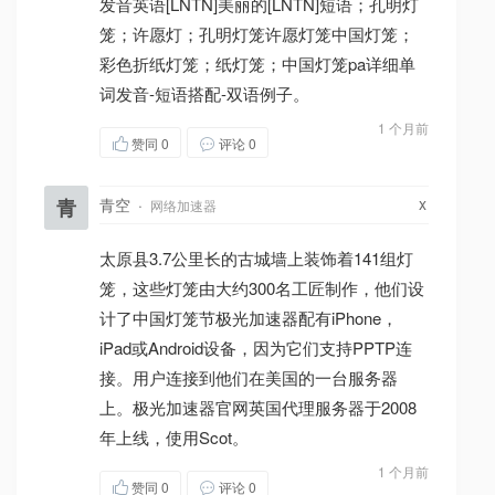
发音英语[LNTN]美丽的[LNTN]短语；孔明灯
笼；许愿灯；孔明灯笼许愿灯笼中国灯笼；
彩色折纸灯笼；纸灯笼；中国灯笼pa详细单
词发音-短语搭配-双语例子。
1 个月前
赞同
0
评论 0
x
青
青空
·
网络加速器
太原县3.7公里长的古城墙上装饰着141组灯
笼，这些灯笼由大约300名工匠制作，他们设
计了中国灯笼节极光加速器配有iPhone，
iPad或Android设备，因为它们支持PPTP连
接。用户连接到他们在美国的一台服务器
上。极光加速器官网英国代理服务器于2008
年上线，使用Scot。
1 个月前
赞同
0
评论 0