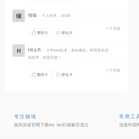
倾
倾城
·
个人站长，xxxxb
1 个月前
赞同
0
评论 0
H
Hit＆R
·
十年seo技术，喜欢建站、研究排名优
化技术，欢迎互撩！
1 个月前
赞同
0
评论 0
专注领域
常用工
旋风加速官网下载ios
lan灯破解百度云
连接外国