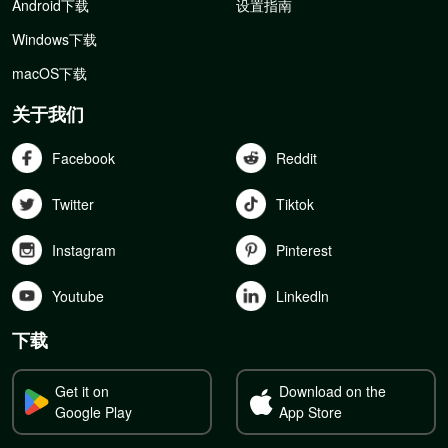
Android下载
设置指南
Windows下载
macOS下载
关于我们
Facebook
Reddit
Twitter
Tiktok
Instagram
Pinterest
Youtube
Linkedln
下载
Get it on
Download on the
Google Play
App Store