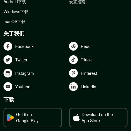
Android下载
设置指南
Windows下载
macOS下载
关于我们
Facebook
Reddit
Twitter
Tiktok
Instagram
Pinterest
Youtube
Linkedln
下载
Get it on
Download on the
Google Play
App Store