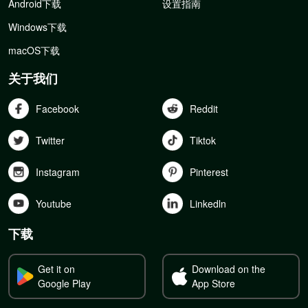
Android下载
设置指南
Windows下载
macOS下载
关于我们
Facebook
Reddit
Twitter
Tiktok
Instagram
Pinterest
Youtube
Linkedln
下载
Get it on
Download on the
Google Play
App Store