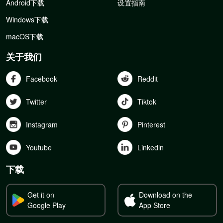
Android下载
设置指南
Windows下载
macOS下载
关于我们
Facebook
Reddit
Twitter
Tiktok
Instagram
Pinterest
Youtube
Linkedln
下载
Get it on
Download on the
Google Play
App Store