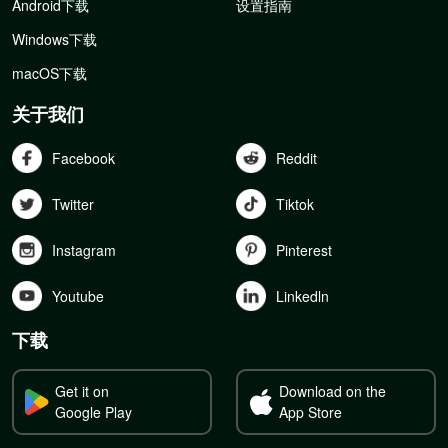
Android下载
设置指南
Windows下载
macOS下载
关于我们
Facebook
Reddit
Twitter
Tiktok
Instagram
Pinterest
Youtube
Linkedln
下载
Get it on
Download on the
Google Play
App Store