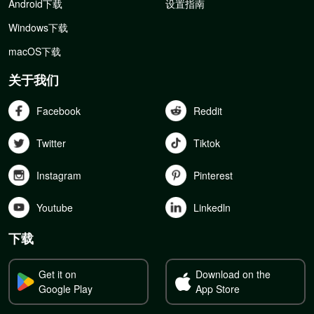
Android下载
设置指南
Windows下载
macOS下载
关于我们
Facebook
Reddit
Twitter
Tiktok
Instagram
Pinterest
Youtube
Linkedln
下载
Get it on
Download on the
Google Play
App Store