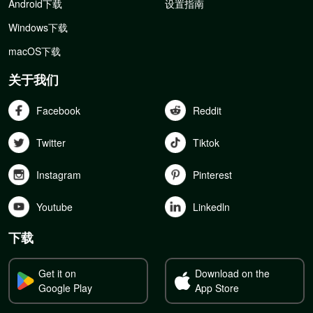
Android下载
设置指南
Windows下载
macOS下载
关于我们
Facebook
Reddit
Twitter
Tiktok
Instagram
Pinterest
Youtube
Linkedln
下载
Get it on
Download on the
Google Play
App Store