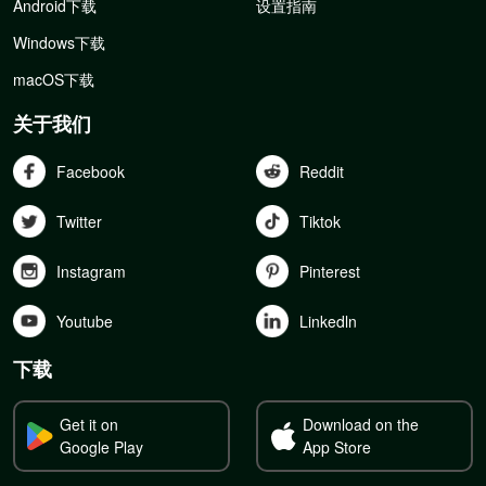
Android下载
设置指南
Windows下载
macOS下载
关于我们
Facebook
Reddit
Twitter
Tiktok
Instagram
Pinterest
Youtube
Linkedln
下载
Get it on
Download on the
Google Play
App Store