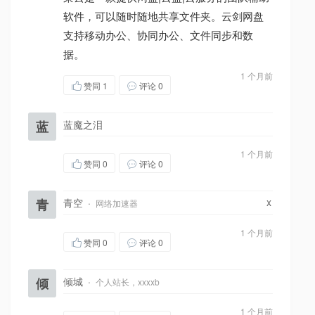
软件，可以随时随地共享文件夹。云剑网盘
支持移动办公、协同办公、文件同步和数
据。
1 个月前
赞同
1
评论 0
蓝
蓝魔之泪
1 个月前
赞同
0
评论 0
x
青
青空
·
网络加速器
1 个月前
赞同
0
评论 0
倾
倾城
·
个人站长，xxxxb
1 个月前