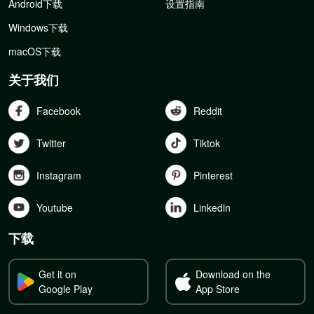
Android下载
设置指南
Windows下载
macOS下载
关于我们
Facebook
Reddit
Twitter
Tiktok
Instagram
Pinterest
Youtube
Linkedln
下载
Get it on
Download on the
Google Play
App Store