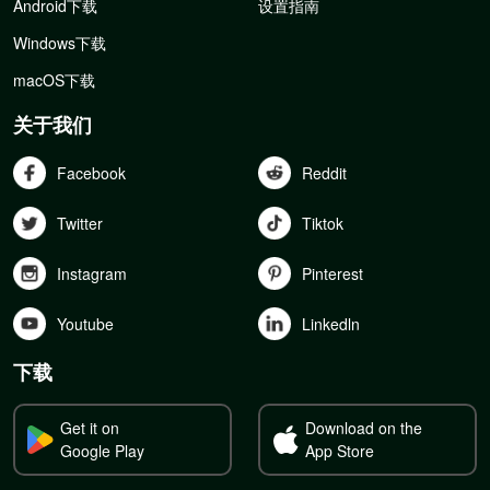
Android下载
设置指南
Windows下载
macOS下载
关于我们
Facebook
Reddit
Twitter
Tiktok
Instagram
Pinterest
Youtube
Linkedln
下载
Get it on
Download on the
Google Play
App Store