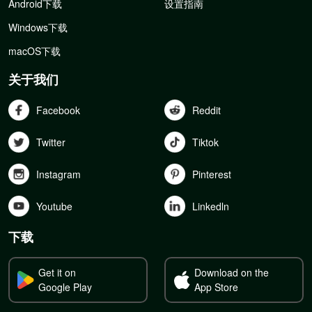
Android下载
设置指南
Windows下载
macOS下载
关于我们
Facebook
Reddit
Twitter
Tiktok
Instagram
Pinterest
Youtube
Linkedln
下载
Get it on
Download on the
Google Play
App Store