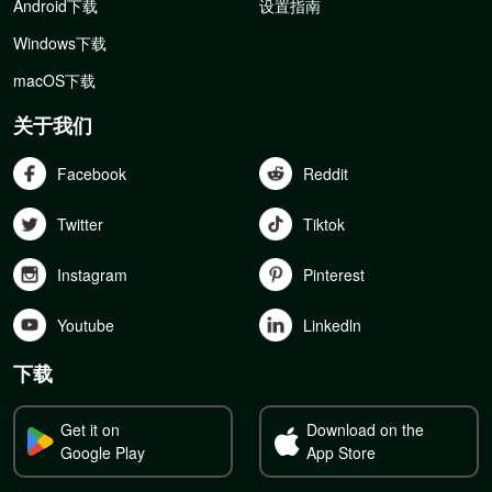
Android下载
设置指南
Windows下载
macOS下载
关于我们
Facebook
Reddit
Twitter
Tiktok
Instagram
Pinterest
Youtube
Linkedln
下载
Get it on
Download on the
Google Play
App Store