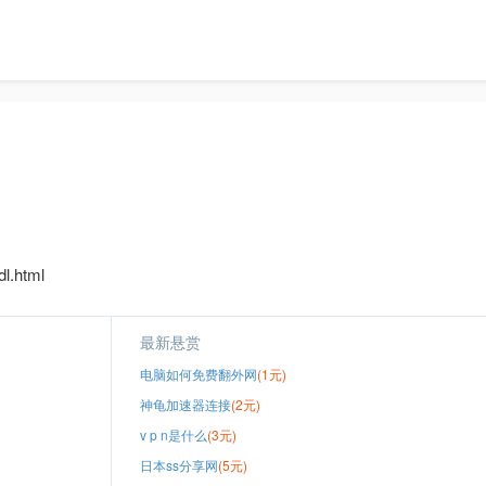
l.html
最新悬赏
电脑如何免费翻外网
(1元)
神龟加速器连接
(2元)
v p n是什么
(3元)
日本ss分享网
(5元)