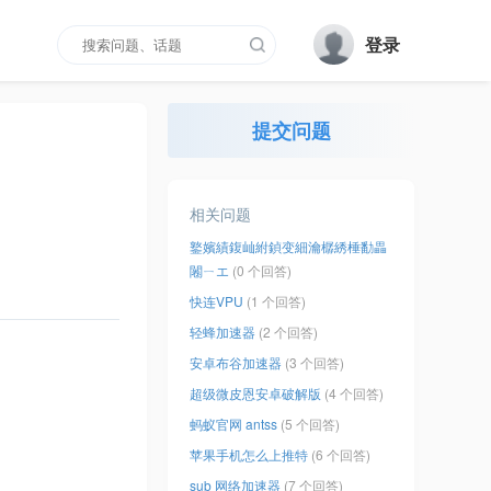
登录
提交问题
相关问题
鐜嬪績鍑屾紨鍞变細瀹樼綉棰勫畾
闂ㄧエ
(0 个回答)
快连VPU
(1 个回答)
轻蜂加速器
(2 个回答)
安卓布谷加速器
(3 个回答)
超级微皮恩安卓破解版
(4 个回答)
蚂蚁官网 antss
(5 个回答)
苹果手机怎么上推特
(6 个回答)
sub 网络加速器
(7 个回答)