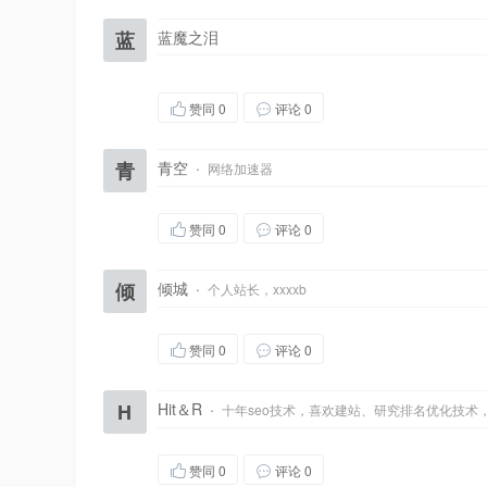
蓝
蓝魔之泪
赞同
0
评论 0
青
青空
·
网络加速器
赞同
0
评论 0
倾
倾城
·
个人站长，xxxxb
赞同
0
评论 0
H
Hit＆R
·
十年seo技术，喜欢建站、研究排名优化技术
赞同
0
评论 0