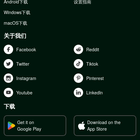
Android下载
设置指南
Windows下载
macOS下载
关于我们
Facebook
Reddit
Twitter
Tiktok
Instagram
Pinterest
Youtube
Linkedln
下载
Get it on
Download on the
Google Play
App Store