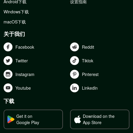
Android下载
设置指南
Windows下载
macOS下载
关于我们
Facebook
Reddit
Twitter
Tiktok
Instagram
Pinterest
Youtube
Linkedln
下载
Get it on
Download on the
Google Play
App Store