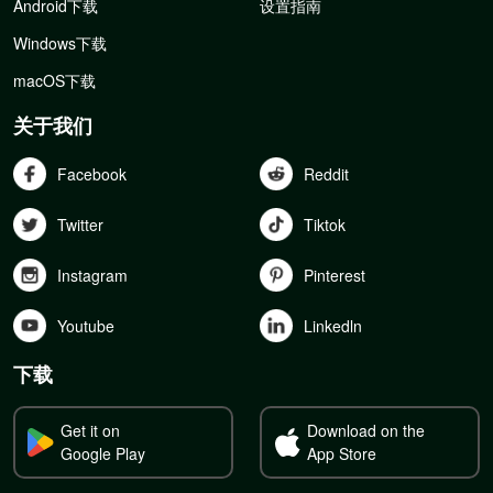
Android下载
设置指南
Windows下载
macOS下载
关于我们
Facebook
Reddit
Twitter
Tiktok
Instagram
Pinterest
Youtube
Linkedln
下载
Get it on
Download on the
Google Play
App Store