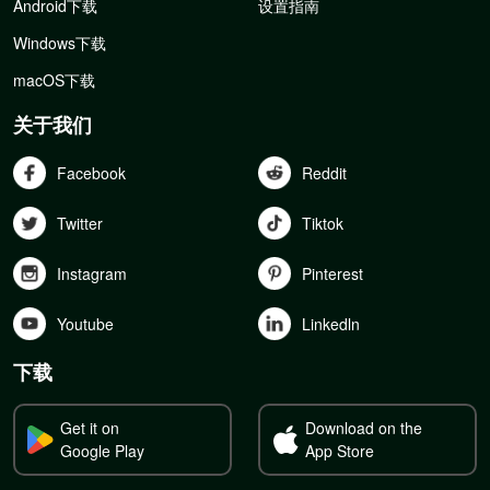
Android下载
设置指南
Windows下载
macOS下载
关于我们
Facebook
Reddit
Twitter
Tiktok
Instagram
Pinterest
Youtube
Linkedln
下载
Get it on
Download on the
Google Play
App Store