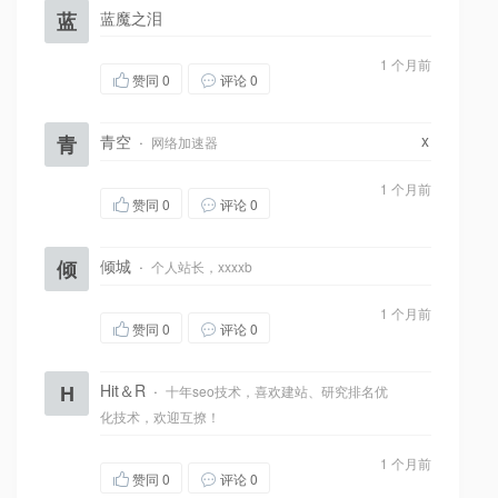
蓝
蓝魔之泪
1 个月前
赞同
0
评论 0
x
青
青空
·
网络加速器
1 个月前
赞同
0
评论 0
倾
倾城
·
个人站长，xxxxb
1 个月前
赞同
0
评论 0
H
Hit＆R
·
十年seo技术，喜欢建站、研究排名优
化技术，欢迎互撩！
1 个月前
赞同
0
评论 0