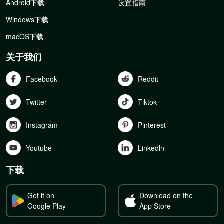
Android下载
设置指南
Windows下载
macOS下载
关于我们
Facebook
Reddit
Twitter
Tiktok
Instagram
Pinterest
Youtube
Linkedln
下载
Get it on
Download on the
Google Play
App Store