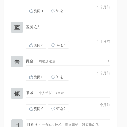
1 个月前
赞同
1
评论 0
蓝
蓝魔之泪
1 个月前
赞同
0
评论 0
x
青
青空
·
网络加速器
1 个月前
赞同
0
评论 0
倾
倾城
·
个人站长，xxxxb
1 个月前
赞同
0
评论 0
H
Hit＆R
·
十年seo技术，喜欢建站、研究排名优