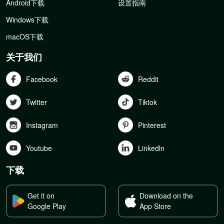
Android下载
设置指南
Windows下载
macOS下载
关于我们
Facebook
Reddit
Twitter
Tiktok
Instagram
Pinterest
Youtube
Linkedln
下载
Get it on
Download on the
Google Play
App Store