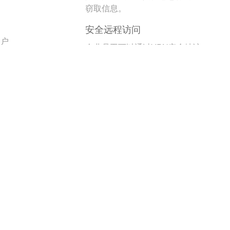
。
窃取信息。
安全远程访问
用户
企业员工可以通过VPN安全地访
问公司内部网络资源，无需担心
数据泄露。
跨区域办公
全球资源访问
企
允许跨国公司在全球范围内统一
性
访问和共享资源，支持跨区域协
作。
多国办公灵活性
监
员工可以在不同国家或地区灵活
性
办公，而不受地域限制。