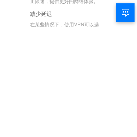
止限速，提供更好的网络体验。
减少延迟
在某些情况下，使用VPN可以选
择更快的服务器路径，减少延
迟，提高网速。
游戏和娱乐
访问游戏服务器
通过VPN可以访问不同地区的游
戏服务器，享受更多游戏内容和
更低的延迟。
解锁流媒体内容
用户可以访问不同国家的流媒体
库，观看更多的电影和电视剧。