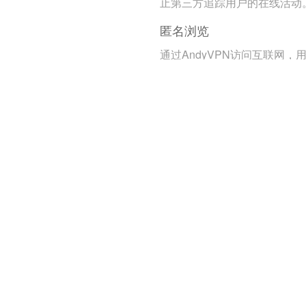
止第三方追踪用户的在线活动
匿名浏览
通过AndyVPN访问互联网，
的真实身份和位置信息得到保
护。
远程办公支持
安全的企业网络访问
员工可以通过VPN安全地访问
业内部资源，确保数据的机密
和完整性。
统一管理
企业可以通过VPN统一管理和
控员工的远程访问，提高安全