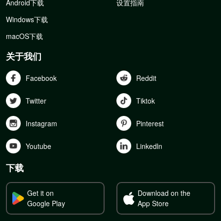
Android下载
设置指南
Windows下载
macOS下载
关于我们
Facebook
Reddit
Twitter
Tiktok
Instagram
Pinterest
Youtube
Linkedln
下载
Get it on
Download on the
Google Play
App Store