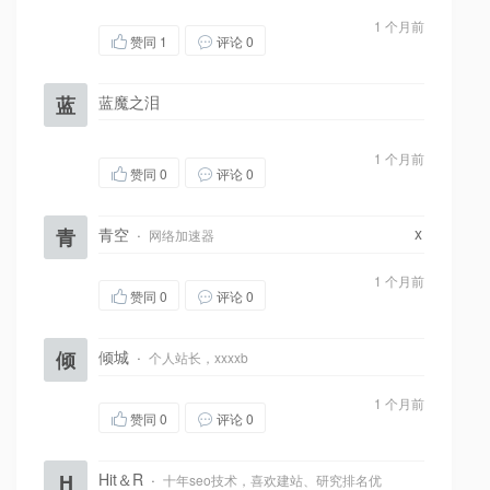
1 个月前
赞同
1
评论 0
蓝
蓝魔之泪
1 个月前
赞同
0
评论 0
x
青
青空
·
网络加速器
1 个月前
赞同
0
评论 0
倾
倾城
·
个人站长，xxxxb
1 个月前
赞同
0
评论 0
H
Hit＆R
·
十年seo技术，喜欢建站、研究排名优