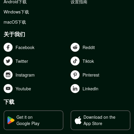
Android下载
设置指南
Windows下载
macOS下载
关于我们
Facebook
Reddit
Twitter
Tiktok
Instagram
Pinterest
Youtube
Linkedln
下载
Get it on
Download on the
Google Play
App Store