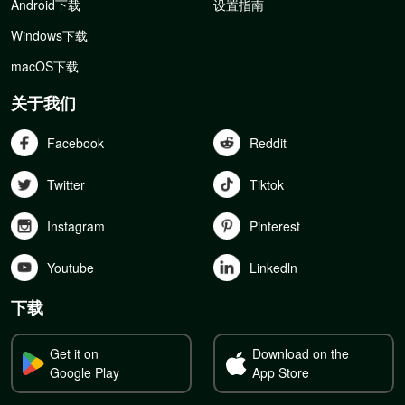
Android下载
设置指南
Windows下载
macOS下载
关于我们
Facebook
Reddit
Twitter
Tiktok
Instagram
Pinterest
Youtube
Linkedln
下载
Get it on
Download on the
Google Play
App Store