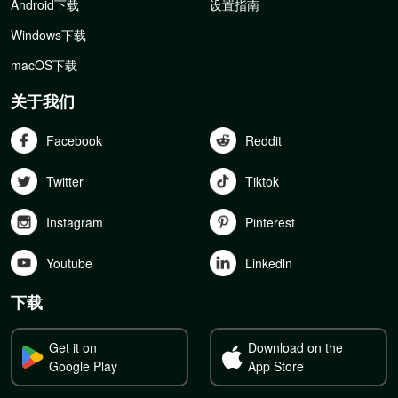
Android下载
设置指南
Windows下载
macOS下载
关于我们
Facebook
Reddit
Twitter
Tiktok
Instagram
Pinterest
Youtube
Linkedln
下载
Get it on
Download on the
Google Play
App Store