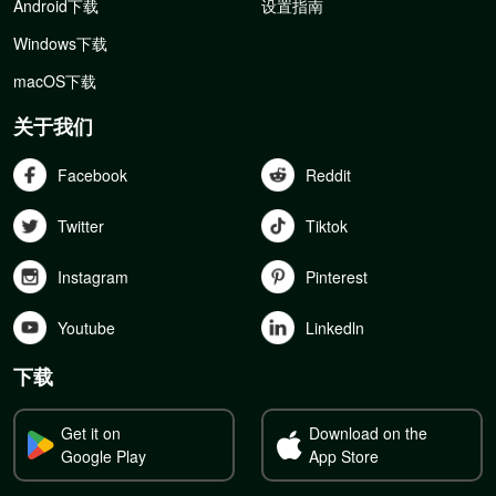
Android下载
设置指南
Windows下载
macOS下载
关于我们
Facebook
Reddit
Twitter
Tiktok
Instagram
Pinterest
Youtube
Linkedln
下载
Get it on
Download on the
Google Play
App Store