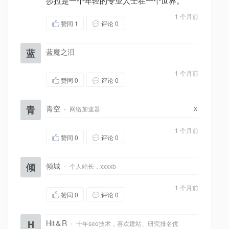
莎拉是一个年轻的专业人士在一个世界。
1 个月前
赞同
1
评论 0
蓝
蓝魔之泪
1 个月前
赞同
0
评论 0
x
青
青空
·
网络加速器
1 个月前
赞同
0
评论 0
倾
倾城
·
个人站长，xxxxb
1 个月前
赞同
0
评论 0
H
Hit＆R
·
十年seo技术，喜欢建站、研究排名优