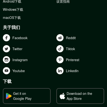
Android下载
设置指南
Windows下载
macOS下载
关于我们
Facebook
Reddit
Twitter
Tiktok
Instagram
Pinterest
Youtube
Linkedln
下载
Get it on
Download on the
Google Play
App Store