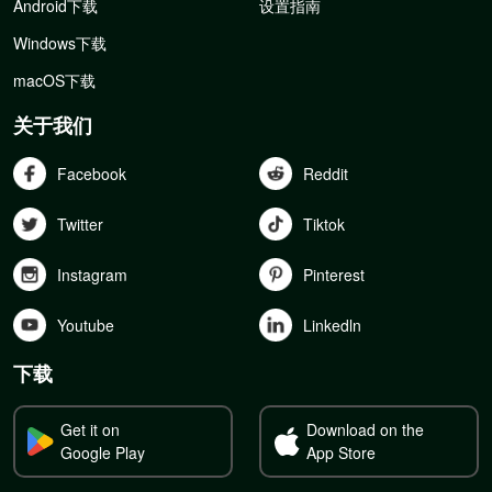
Android下载
设置指南
Windows下载
macOS下载
关于我们
Facebook
Reddit
Twitter
Tiktok
Instagram
Pinterest
Youtube
Linkedln
下载
Get it on
Download on the
Google Play
App Store