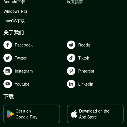
Android下载
设置指南
Windows下载
macOS下载
关于我们
Facebook
Reddit
Twitter
Tiktok
Instagram
Pinterest
Youtube
Linkedln
下载
Get it on
Download on the
Google Play
App Store