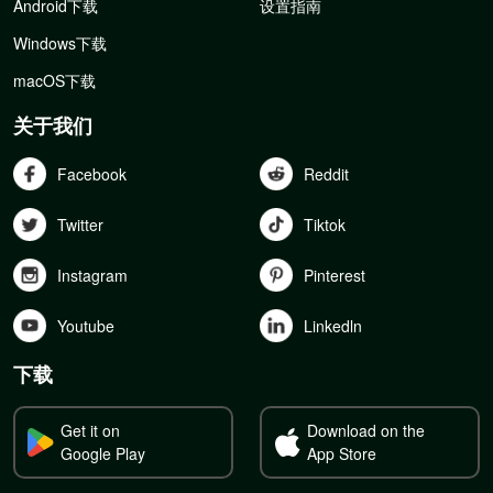
Android下载
设置指南
Windows下载
macOS下载
关于我们
Facebook
Reddit
Twitter
Tiktok
Instagram
Pinterest
Youtube
Linkedln
下载
Get it on
Download on the
Google Play
App Store