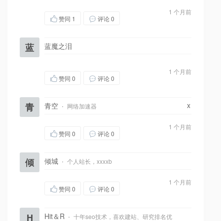
1 个月前
赞同
1
评论 0
蓝
蓝魔之泪
1 个月前
赞同
0
评论 0
x
青
青空
·
网络加速器
1 个月前
赞同
0
评论 0
倾
倾城
·
个人站长，xxxxb
1 个月前
赞同
0
评论 0
H
Hit＆R
·
十年seo技术，喜欢建站、研究排名优