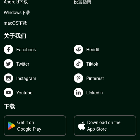
Android下载
设置指南
Windows下载
macOS下载
关于我们
Facebook
Reddit
Twitter
Tiktok
Instagram
Pinterest
Youtube
Linkedln
下载
Get it on
Download on the
Google Play
App Store