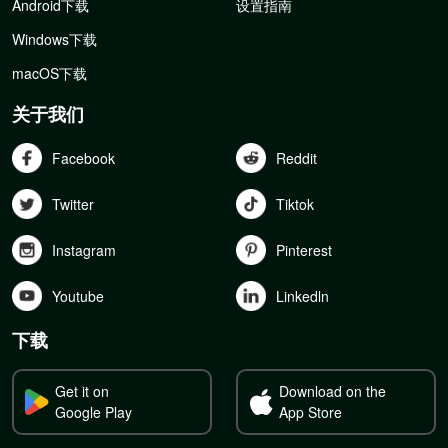
Android下载
设置指南
Windows下载
macOS下载
关于我们
Facebook
Reddit
Twitter
Tiktok
Instagram
Pinterest
Youtube
Linkedln
下载
Get it on
Download on the
Google Play
App Store