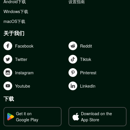
Android下载
设置指南
Windows下载
macOS下载
关于我们
Facebook
Reddit
Twitter
Tiktok
Instagram
Pinterest
Youtube
Linkedln
下载
Get it on
Download on the
Google Play
App Store