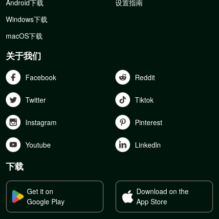
Android下载
设置指南
Windows下载
macOS下载
关于我们
Facebook
Reddit
Twitter
Tiktok
Instagram
Pinterest
Youtube
Linkedln
下载
Get it on
Download on the
Google Play
App Store