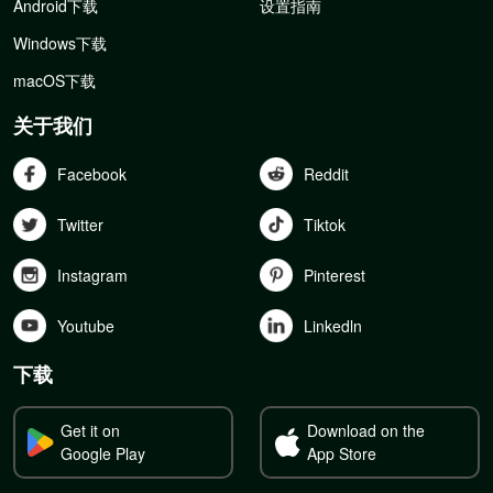
Android下载
设置指南
Windows下载
macOS下载
关于我们
Facebook
Reddit
Twitter
Tiktok
Instagram
Pinterest
Youtube
Linkedln
下载
Get it on
Download on the
Google Play
App Store