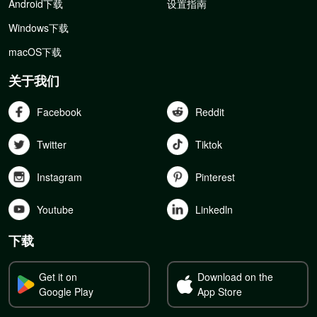
Android下载
设置指南
Windows下载
macOS下载
关于我们
Facebook
Reddit
Twitter
Tiktok
Instagram
Pinterest
Youtube
Linkedln
下载
Get it on
Download on the
Google Play
App Store