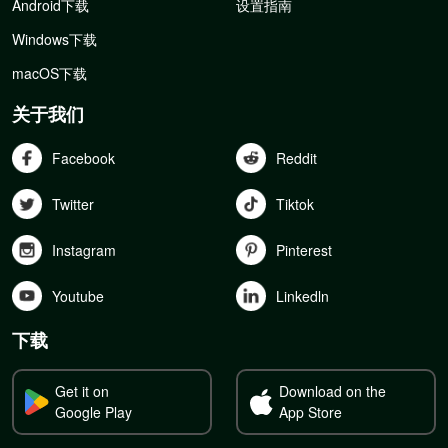
Android下载
设置指南
Windows下载
macOS下载
关于我们
Facebook
Reddit
Twitter
Tiktok
Instagram
Pinterest
Youtube
Linkedln
下载
Get it on
Download on the
Google Play
App Store