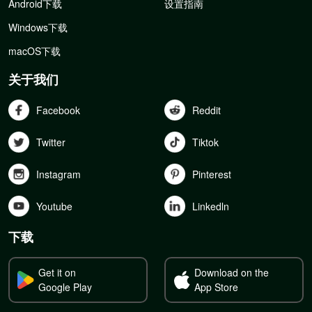
Android下载
设置指南
Windows下载
macOS下载
关于我们
Facebook
Reddit
Twitter
Tiktok
Instagram
Pinterest
Youtube
Linkedln
下载
Get it on
Download on the
Google Play
App Store