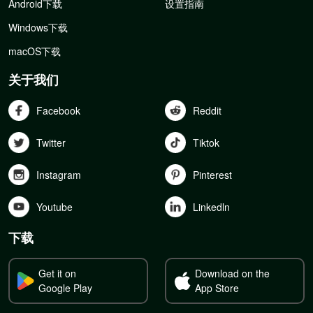
Android下载
设置指南
Windows下载
macOS下载
关于我们
Facebook
Reddit
Twitter
Tiktok
Instagram
Pinterest
Youtube
Linkedln
下载
Get it on
Download on the
Google Play
App Store