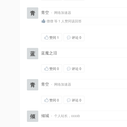
青
青空
·
网络加速器
僧僧 等 1 人赞同该回答
赞同
1
评论 0
蓝
蓝魔之泪
赞同
0
评论 0
青
青空
·
网络加速器
赞同
0
评论 0
倾
倾城
·
个人站长，xxxxb