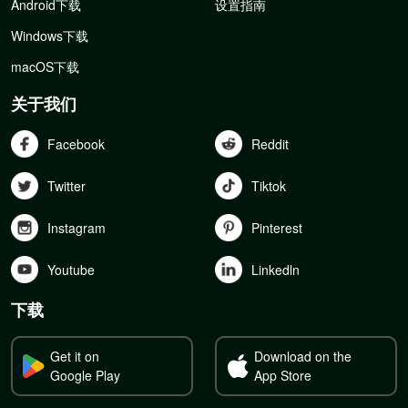
Android下载
设置指南
Windows下载
macOS下载
关于我们
Facebook
Reddit
Twitter
Tiktok
Instagram
Pinterest
Youtube
Linkedln
下载
Get it on
Download on the
Google Play
App Store